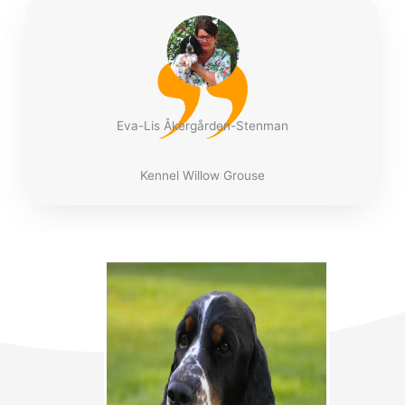
Eva-Lis Åkergården-Stenman
Kennel Willow Grouse