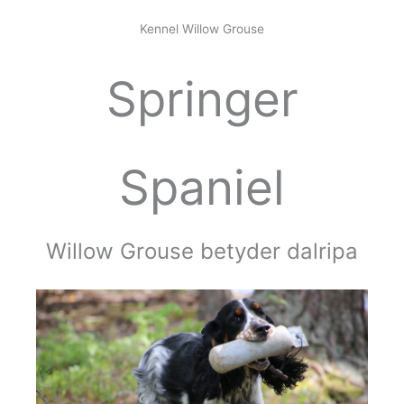
c
s
e
t
Kennel Willow Grouse
b
a
o
g
Springer
o
r
k
a
m
Spaniel
Willow Grouse betyder dalripa