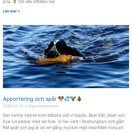
pris.
Vid alla tillfällen har
Läs mer »
Apportering och spår
2026-07-13
Inga kommentarer
Det varma vädret kom tillbaka och vi badar, åker båt, läser och
Eva-Lis jobbar med sin bok. Vi har varit i Skattungbyn och gått
KM spår och jag är än en gång mycket nöjd med Ellen trots att