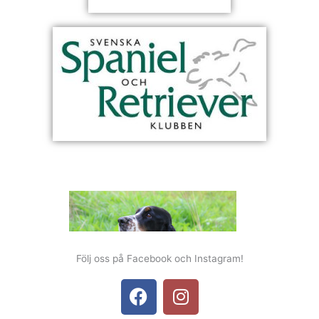
Följ oss på Facebook och Instagram!
F
I
a
n