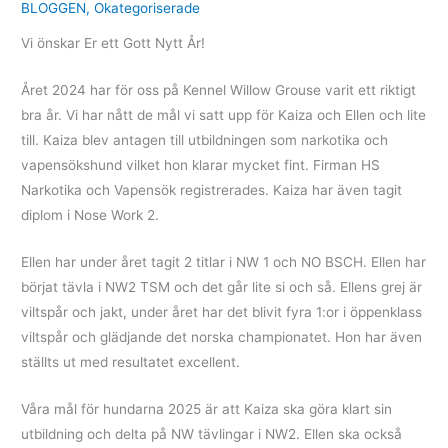
BLOGGEN
,
Okategoriserade
Vi önskar Er ett Gott Nytt År!
Året 2024 har för oss på Kennel Willow Grouse varit ett riktigt
bra år. Vi har nått de mål vi satt upp för Kaiza och Ellen och lite
till. Kaiza blev antagen till utbildningen som narkotika och
vapensökshund vilket hon klarar mycket fint. Firman HS
Narkotika och Vapensök registrerades. Kaiza har även tagit
diplom i Nose Work 2.
Ellen har under året tagit 2 titlar i NW 1 och NO BSCH. Ellen har
börjat tävla i NW2 TSM och det går lite si och så. Ellens grej är
viltspår och jakt, under året har det blivit fyra 1:or i öppenklass
viltspår och glädjande det norska championatet. Hon har även
ställts ut med resultatet excellent.
Våra mål för hundarna 2025 är att Kaiza ska göra klart sin
utbildning och delta på NW tävlingar i NW2. Ellen ska också