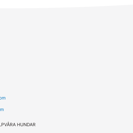
com
om
LP
VÅRA HUNDAR