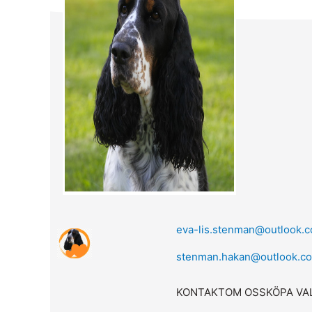
eva-lis.stenman@outlook.
stenman.hakan@outlook.c
KONTAKT
OM OSS
KÖPA VA