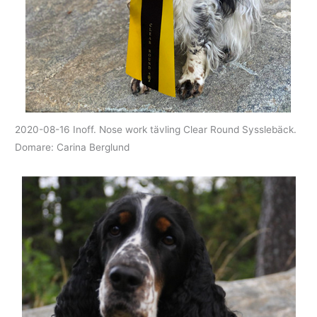
2020-08-16 Inoff. Nose work tävling Clear Round Sysslebäck.
Domare: Carina Berglund
Sök
efter: