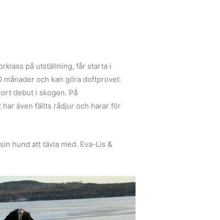
klass på utställning, får starta i
t 10 månader och kan göra doftprovet.
jort debut i skogen. På
har även fällts rådjur och harar för
rsin hund att tävla med. Eva-Lis &