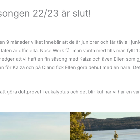
songen 22/23 är slut!
9 månader vilket innebär att de är juniorer och får tävla i junior
sultaten är officiella. Nose Work får man vänta med tills man fyll
medger att vi haft en fin säsong med Kaiza och även Ellen som g
n för Kaiza och på Öland fick Ellen göra debut med en hare. Det 
tt göra doftprovet i eukalyptus och det blir kul när vi har en va