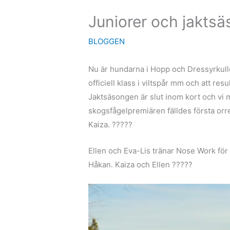
Juniorer och jaktsä
BLOGGEN
Nu är hundarna i Hopp och Dressyrkullen 
officiell klass i viltspår mm och att re
Jaktsäsongen är slut inom kort och vi 
skogsfågelpremiären fälldes första orre
Kaiza. ?????
Ellen och Eva-Lis tränar Nose Work för a
Håkan. Kaiza och Ellen ?????