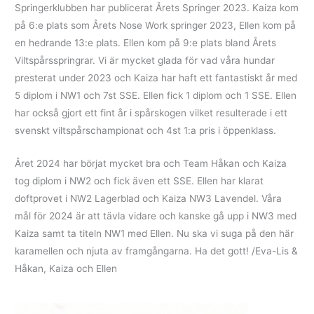
Springerklubben har publicerat Årets Springer 2023. Kaiza kom
på 6:e plats som Årets Nose Work springer 2023, Ellen kom på
en hedrande 13:e plats. Ellen kom på 9:e plats bland Årets
Viltspårsspringrar. Vi är mycket glada för vad våra hundar
presterat under 2023 och Kaiza har haft ett fantastiskt år med
5 diplom i NW1 och 7st SSE. Ellen fick 1 diplom och 1 SSE. Ellen
har också gjort ett fint år i spårskogen vilket resulterade i ett
svenskt viltspårschampionat och 4st 1:a pris i öppenklass.
Året 2024 har börjat mycket bra och Team Håkan och Kaiza
tog diplom i NW2 och fick även ett SSE. Ellen har klarat
doftprovet i NW2 Lagerblad och Kaiza NW3 Lavendel. Våra
mål för 2024 är att tävla vidare och kanske gå upp i NW3 med
Kaiza samt ta titeln NW1 med Ellen. Nu ska vi suga på den här
karamellen och njuta av framgångarna. Ha det gott! /Eva-Lis &
Håkan, Kaiza och Ellen