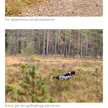
Fin tjäderhöma på jaktmarkerna
Kaiza gör ett språnghopp på myren