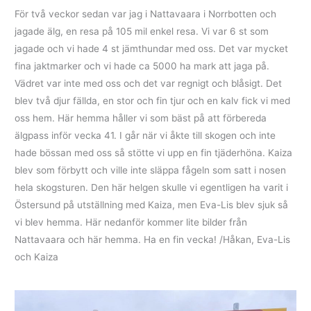
För två veckor sedan var jag i Nattavaara i Norrbotten och
jagade älg, en resa på 105 mil enkel resa. Vi var 6 st som
jagade och vi hade 4 st jämthundar med oss. Det var mycket
fina jaktmarker och vi hade ca 5000 ha mark att jaga på.
Vädret var inte med oss och det var regnigt och blåsigt. Det
blev två djur fällda, en stor och fin tjur och en kalv fick vi med
oss hem. Här hemma håller vi som bäst på att förbereda
älgpass inför vecka 41. I går när vi åkte till skogen och inte
hade bössan med oss så stötte vi upp en fin tjäderhöna. Kaiza
blev som förbytt och ville inte släppa fågeln som satt i nosen
hela skogsturen. Den här helgen skulle vi egentligen ha varit i
Östersund på utställning med Kaiza, men Eva-Lis blev sjuk så
vi blev hemma. Här nedanför kommer lite bilder från
Nattavaara och här hemma. Ha en fin vecka! /Håkan, Eva-Lis
och Kaiza