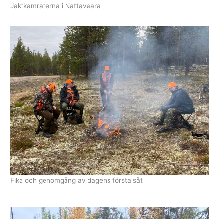
Jaktkamraterna i Nattavaara
Fika och genomgång av dagens första såt