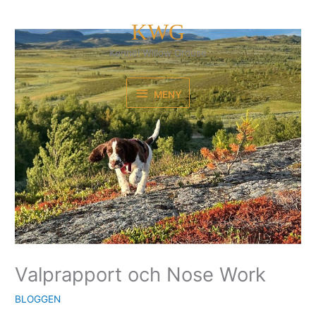
Hoppa
MENY
till
KWG
innehåll
Kennel Willow Grouse
MENY
Valprapport och Nose Work
BLOGGEN