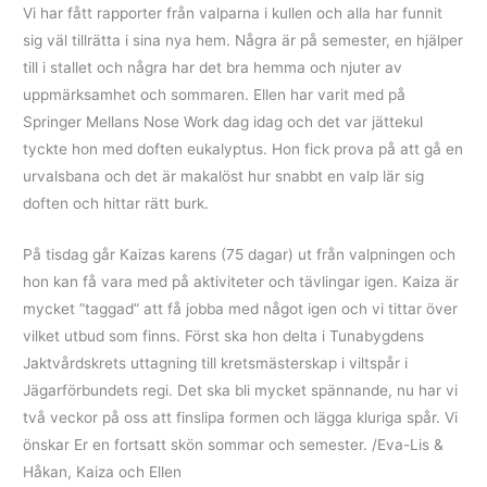
Vi har fått rapporter från valparna i kullen och alla har funnit
sig väl tillrätta i sina nya hem. Några är på semester, en hjälper
till i stallet och några har det bra hemma och njuter av
uppmärksamhet och sommaren. Ellen har varit med på
Springer Mellans Nose Work dag idag och det var jättekul
tyckte hon med doften eukalyptus. Hon fick prova på att gå en
urvalsbana och det är makalöst hur snabbt en valp lär sig
doften och hittar rätt burk.
På tisdag går Kaizas karens (75 dagar) ut från valpningen och
hon kan få vara med på aktiviteter och tävlingar igen. Kaiza är
mycket ”taggad” att få jobba med något igen och vi tittar över
vilket utbud som finns. Först ska hon delta i Tunabygdens
Jaktvårdskrets uttagning till kretsmästerskap i viltspår i
Jägarförbundets regi. Det ska bli mycket spännande, nu har vi
två veckor på oss att finslipa formen och lägga kluriga spår. Vi
önskar Er en fortsatt skön sommar och semester. /Eva-Lis &
Håkan, Kaiza och Ellen