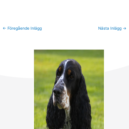
←
Föregående Inlägg
Nästa Inlägg
→