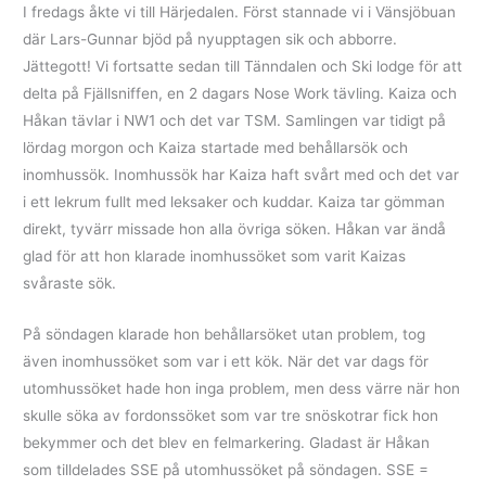
I fredags åkte vi till Härjedalen. Först stannade vi i Vänsjöbuan
där Lars-Gunnar bjöd på nyupptagen sik och abborre.
Jättegott! Vi fortsatte sedan till Tänndalen och Ski lodge för att
delta på Fjällsniffen, en 2 dagars Nose Work tävling. Kaiza och
Håkan tävlar i NW1 och det var TSM. Samlingen var tidigt på
lördag morgon och Kaiza startade med behållarsök och
inomhussök. Inomhussök har Kaiza haft svårt med och det var
i ett lekrum fullt med leksaker och kuddar. Kaiza tar gömman
direkt, tyvärr missade hon alla övriga söken. Håkan var ändå
glad för att hon klarade inomhussöket som varit Kaizas
svåraste sök.
På söndagen klarade hon behållarsöket utan problem, tog
även inomhussöket som var i ett kök. När det var dags för
utomhussöket hade hon inga problem, men dess värre när hon
skulle söka av fordonssöket som var tre snöskotrar fick hon
bekymmer och det blev en felmarkering. Gladast är Håkan
som tilldelades SSE på utomhussöket på söndagen. SSE =