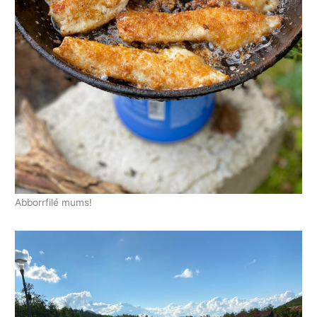
Abborrfilé mums!