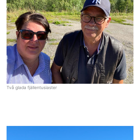
Sök
efter:
Två glada fjällentusiaster