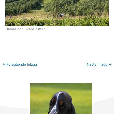
Hamra och Svansjöliften
←
Föregående Inlägg
Nästa Inlägg
→