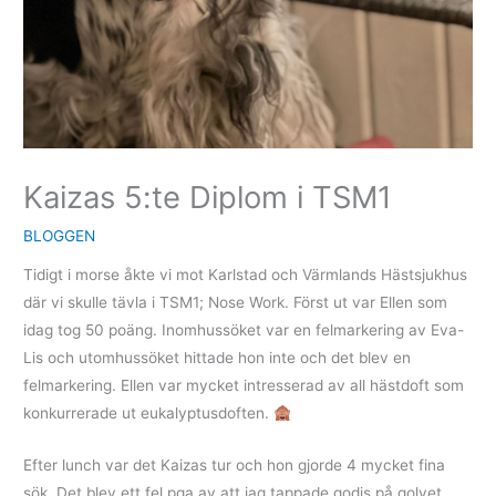
Kaizas 5:te Diplom i TSM1
BLOGGEN
Tidigt i morse åkte vi mot Karlstad och Värmlands Hästsjukhus
där vi skulle tävla i TSM1; Nose Work. Först ut var Ellen som
idag tog 50 poäng. Inomhussöket var en felmarkering av Eva-
Lis och utomhussöket hittade hon inte och det blev en
felmarkering. Ellen var mycket intresserad av all hästdoft som
konkurrerade ut eukalyptusdoften.
Efter lunch var det Kaizas tur och hon gjorde 4 mycket fina
sök. Det blev ett fel pga av att jag tappade godis på golvet.