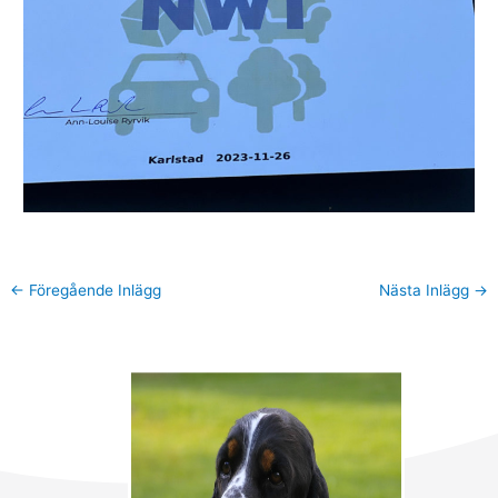
←
Föregående Inlägg
Nästa Inlägg
→